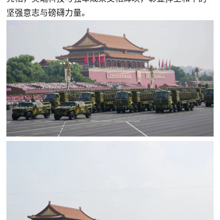
坚强意志与磅礴力量。