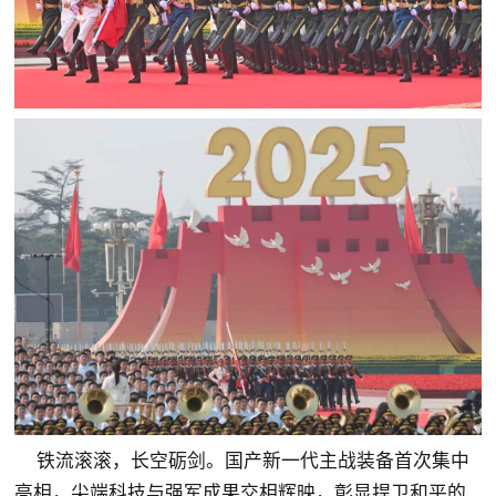
铁流滚滚，长空砺剑。国产新一代主战装备首次集中
亮相，尖端科技与强军成果交相辉映，彰显捍卫和平的